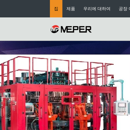
pvc 주입 주조 기계
집
제품
우리에 대하여
공장 
압출 훼라 성형기