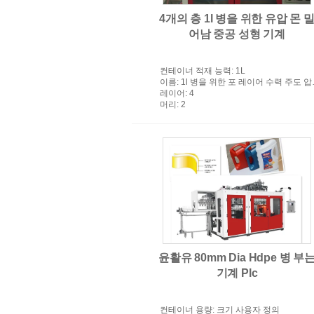
4개의 층 1l 병을 위한 유압 몬 
어남 중공 성형 기계
컨테이너 적재 능력
: 1L
이름
: 1l 병을 위한 포 레이어 수력 주도 압출 블로우 성형기
레이어
: 4
머리
: 2
윤활유 80mm Dia Hdpe 병 부
기계 Plc
컨테이너 용량
: 크기 사용자 정의