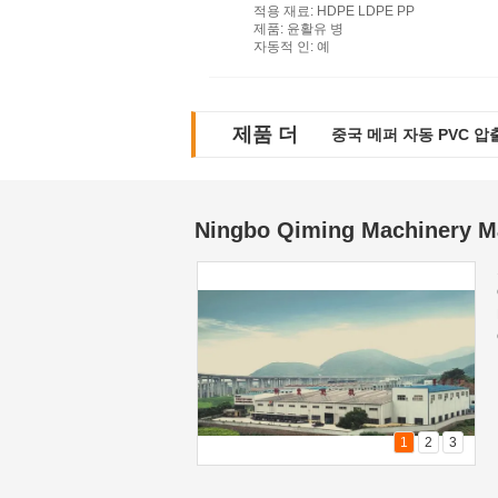
적용 재료
: HDPE LDPE PP
제품
: 윤활유 병
자동적 인
: 예
제품 더
중국 메퍼 자동 PVC 압
Ningbo Qiming Machinery Ma
1
2
3