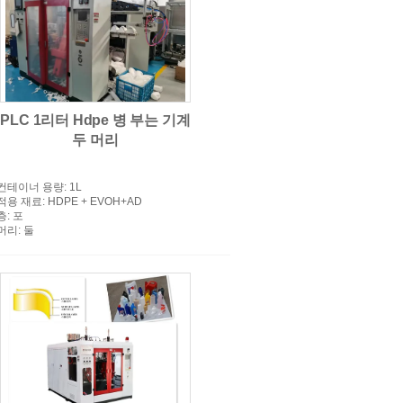
압출 훼라 성형기
PLC 1리터 Hdpe 병 부는 기계
두 머리
컨테이너 용량
: 1L
적용 재료
: HDPE + EVOH+AD
층
: 포
머리
: 둘
적인 한번 불기 주조 기계