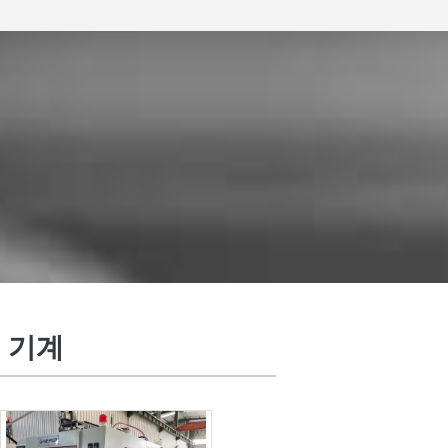
애완 동물 주입 주조 기계
 기계