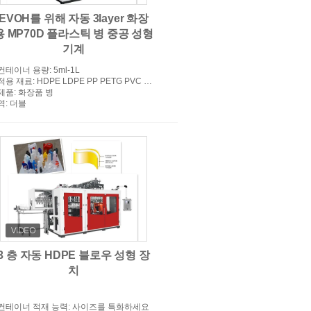
EVOH를 위해 자동 3layer 화장
용 MP70D 플라스틱 병 중공 성형
기계
컨테이너 용량
: 5ml-1L
적용 재료
: HDPE LDPE PP PETG PVC PC PA EVOH EPET
제품
: 화장품 병
역
: 더블
3 층 자동 HDPE 블로우 성형 장
치
컨테이너 적재 능력
: 사이즈를 특화하세요