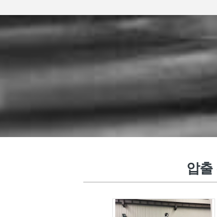
플라스틱 사출 성형 기계
압출