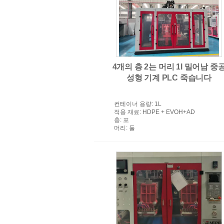
pvc 주입 주조 기계
4개의 층 2는 머리 1l 밀어남 중
성형 기계 PLC 죽습니다
컨테이너 용량
: 1L
적용 재료
: HDPE + EVOH+AD
층
: 포
머리
: 둘
압출 훼라 성형기