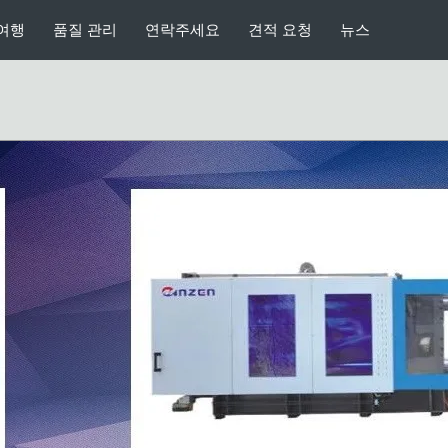
의학 사출 성형 기계
여행
품질 관리
연락주세요
견적 요청
뉴스
플라스틱 병 중공 성형 기계
자동