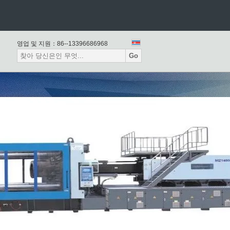
압출 훼라 성형기
영업 및 지원：
86--13396686968
Go
적인 한번 불기 주조 기계