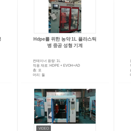
의학 사출 성형 기계
공
Hdpe를 위한 농약 1L 플라스틱
병 중공 성형 기계
컨테이너 용량
: 1L
적용 재료
: HDPE + EVOH+AD
층
: 포
머리
: 둘
플라스틱 병 중공 성형 기계
자동