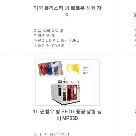
밀
약국 플라스틱 병 블로우 성형 장
치
제품
: 약국 의학 병
전망 지구
: 예
재료 :
: ＬＤＰＥ 또는 HDPE
건조한 주기
: 5.4 초
는
1L 윤활유 병 PETG 중공 성형 장
비 MP55D
컨테이너 용량
: 5ml-1L